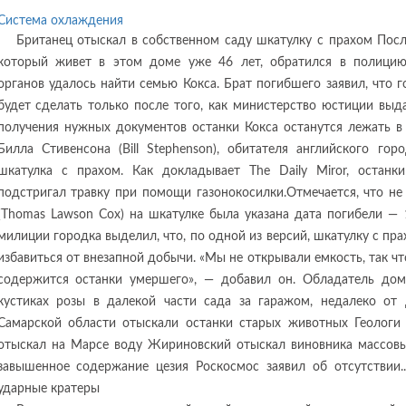
Система охлаждения
Британец отыскал в собственном саду шкатулку с прахом Пос
который живет в этом доме уже 46 лет, обратился в полицию
органов удалось найти семью Кокса. Брат погибшего заявил, что г
будет сделать только после того, как министерство юстиции выд
получения нужных документов останки Кокса останутся лежать в 
Билла Стивенсона (Bill Stephenson), обитателя английского гор
шкатулка с прахом. Как докладывает The Daily Miror, останк
подстригал травку при помощи газонокосилки.Отмечается, что не
(Thomas Lawson Cox) на шкатулке была указана дата погибели — 
милиции городка выделил, что, по одной из версий, шкатулку с пр
избавиться от внезапной добычи. «Мы не открывали емкость, так чт
содержится останки умершего», — добавил он. Обладатель дом
кустиках розы в далекой части сада за гаражом, недалеко
Самарской области отыскали останки старых животных Геологи от
отыскал на Марсе воду Жириновский отыскал виновника массовы
завышенное содержание цезия Роскосмос заявил об отсутствии.
ударные кратеры