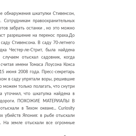
ле обнаружения шкатулки Стивенсон,
. Сотрудникам правоохранительных
отов забрать останки , но это можно
аст разрешение на перенос праха.До
саду Стивенсона. В саду 70-летнего
одка Честер-ле-Стрит, была найдена
и случаем отыскал садовник, когда
 считая имени Томаса Лоусона Кокса
15 июня 2008 года. Пресс-секретарь
ахом в саду упрятали воры, решившие
о можем только полагать, что снутри
а уточнил, что шкатулка найдена в
 от дороги. ПОХОЖИЕ МАТЕРИАЛЫ В
ыскали в Тихом океане... Curiosity
х убийств Япония: в рыбе отыскали
.. На земле отыскали все огромные