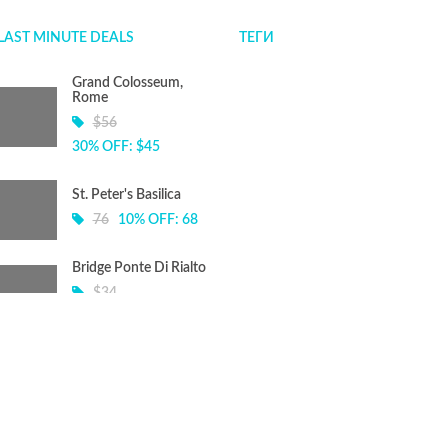
LAST MINUTE DEALS
ТЕГИ
Grand Colosseum,
Rome
$56
30% OFF: $45
St. Peter's Basilica
76
10% OFF: 68
Bridge Ponte Di Rialto
$34
15% OFF: $24
© Copyright 2026.