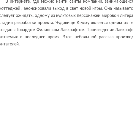
В интернете, где можно найти сайты компаний, занимающейся
коттеджей , анонсировали выход в свет новой игры. Она называется 
следует ожидать, одному из культовых персонажей мировой литерат
стадии разработки проекта. Чудовище Ктулху является одним из г
созданы Говардом Филиппсом Лавкрафтом. Произведение Лавкрафта
читаемых в последнее время. Этот небольшой рассказ произво
читателей.