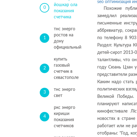
seo оптимизация ин
йошкар ола
0
Похожие публи
показания
замедлил реализ
счетчика
письменные инстру
тнс энерго
аббревиатур, сокр
ростов на
1
по телефону 8 903
дону
Раздел: Культура 
официальный
детей-сирот 2013-0
купить
талантливы, что о
газовый
году Сюань Цзан у
2
счетчик в
представители разн
севастополе
Каким надо стать 
политических взгля
тнс энерго
3
свет
Великой Победы. 
планируют написа
ркс энерго
кинофестивале Лi
кириши
4
новостях в стране
показания
счетчиков
работает или не ра
отобраны: "Год, ко