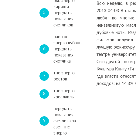
ркс энерго
Всю неделю, в рес
кириши
2013-04-03 В стар
5
передать
любят во многих 
показания
счетчиков
ненавязчивую мас
дубовые ноты. Раз
пао тнс
фильмов получил 
энерго кубань
лучшую режиссуру с
6
передать
театре университе
показания
счетчика
Сын другой , но и 
Культура Книгу «Ги
тнс энерго
7
где власти относя
ростов
доходов: на 14,3% 
тнс энерго
8
ярославль
передать
показания
9
счетчика за
свет тнс
энерго