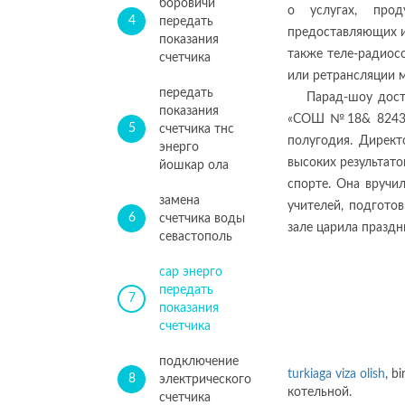
боровичи
о услугах, про
4
передать
предоставляющих и
показания
также теле-радиос
счетчика
или ретрансляции м
передать
Парад-шоу дос
показания
«СОШ №18& 8243; 
5
счетчика тнс
полугодия. Директ
энерго
высоких результато
йошкар ола
спорте. Она вручи
замена
учителей, подгото
6
счетчика воды
зале царила праздн
севастополь
сар энерго
передать
7
показания
счетчика
подключение
turkiaga viza olish
, b
8
электрического
котельной.
счетчика