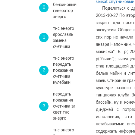
sensat спутниковый
бензиновый
0
Поделиться с д
генератор
2013-10-27 По вто
энерго
закрыт для посет
тнс энерго
экскурсии. Общее к
ярославль
1
сих пор не начали
замена
января Напомним, ч
счетчика
макияжа" В p(`200
тнс энерго
p(`были`); выпуще
передать
став площадкой дл
2
показания
белые майки и ли
счетчика
маек. Стирание гр
кулебаки
культуре разного
передать
танцполах клуба В
показания
бассейн, ну и коне
3
счетчика за
ди-джей с потря
свет тнс
исполнения, это
энерго
незабываемые впе
тнс энерго
содержать информ