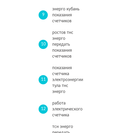
энерго кубань
9
показания
счетчиков
ростов тнс
энерго
10
передать
показания
счетчиков
показания
счетчика
11
электроэнергии
тула тнс
энерго
работа
12
электрического
счетчика
тсн энерго
передать