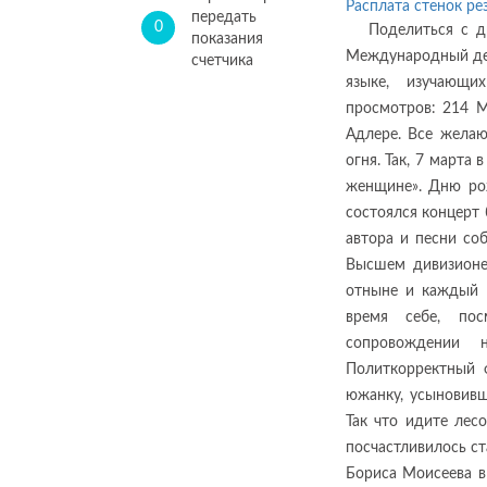
Расплата стенок ре
передать
0
Поделиться с 
показания
Международный ден
счетчика
языке, изучающ
просмотров: 214 М
Адлере. Все жела
огня. Так, 7 марта
женщине». Дню ро
состоялся концерт
автора и песни со
Высшем дивизионе
отныне и каждый м
время себе, по
сопровождении 
Политкорректный 
южанку, усыновивш
Так что идите лес
посчастливилось ст
Бориса Моисеева в