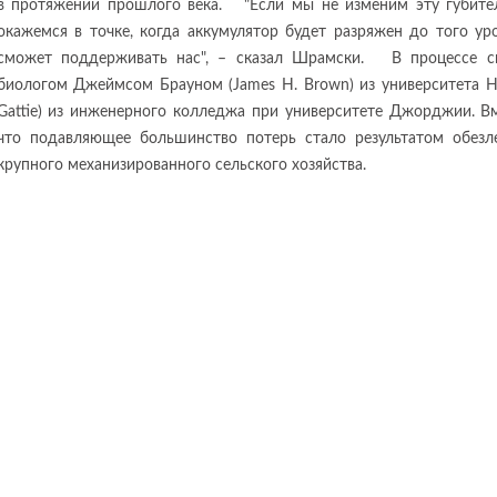
в протяжении прошлого века. "Если мы не изменим эту губите
окажемся в точке, когда аккумулятор будет разряжен до того у
сможет поддерживать нас", – сказал Шрамски. В процессе с
биологом Джеймсом Брауном (James H. Brown) из университета Н
Gattie) из инженерного колледжа при университете Джорджии. В
что подавляющее большинство потерь стало результатом обезл
крупного механизированного сельского хозяйства.