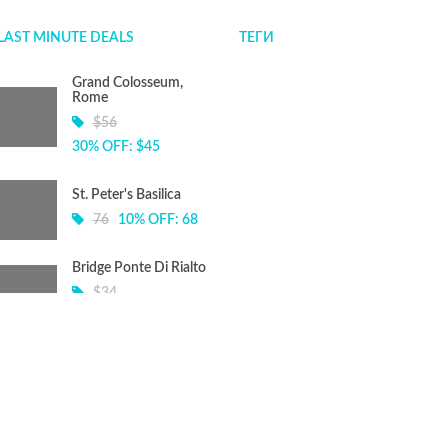
LAST MINUTE DEALS
ТЕГИ
Grand Colosseum,
Rome
$56
30% OFF: $45
St. Peter's Basilica
76
10% OFF: 68
Bridge Ponte Di Rialto
$34
15% OFF: $24
© Copyright 2026.