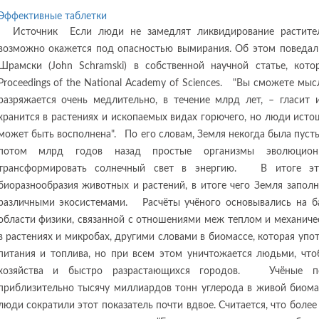
Эффективные таблетки
Источник Если люди не замедлят ликвидирование растител
возможно окажется под опасностью вымирания. Об этом поведа
Шрамски (John Schramski) в собственной научной статье, кот
Proceedings of the National Academy of Sciences. "Вы сможете мыс
разряжается очень медлительно, в течение млрд лет, – гласит 
хранится в растениях и ископаемых видах горючего, но люди исто
может быть восполнена". По его словам, Земля некогда была пус
потом млрд годов назад простые организмы эволюциони
трансформировать солнечный свет в энергию. В итоге эт
биоразнообразия животных и растений, в итоге чего Земля запо
различными экосистемами. Расчёты учёного основывались на б
области физики, связанной с отношениями меж теплом и механичес
в растениях и микробах, другими словами в биомассе, которая упо
питания и топлива, но при всем этом уничтожается людьми, что
хозяйства и быстро разрастающихся городов. Учёные по
приблизительно тысячу миллиардов тонн углерода в живой биомас
люди сократили этот показатель почти вдвое. Считается, что бол