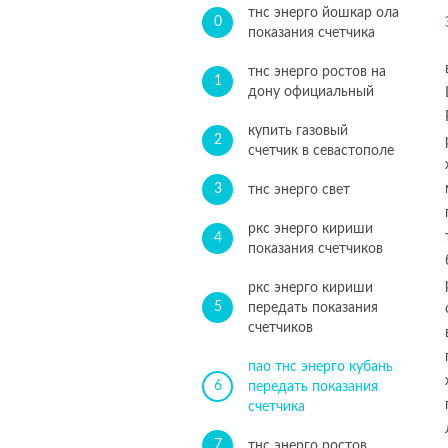
тнс энерго йошкар ола
0
показания счетчика
тнс энерго ростов на
1
дону официальный
купить газовый
2
счетчик в севастополе
3
тнс энерго свет
ркс энерго кириши
4
показания счетчиков
ркс энерго кириши
5
передать показания
счетчиков
пао тнс энерго кубань
6
передать показания
счетчика
7
тнс энерго ростов