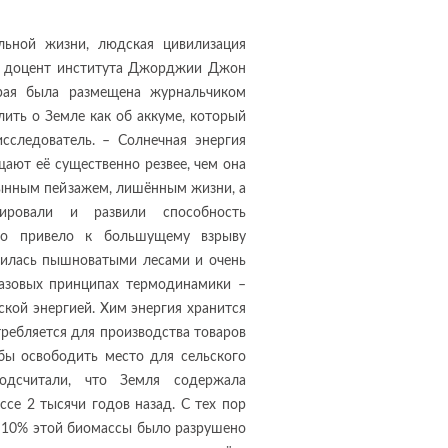
ьной жизни, людская цивилизация
л доцент института Джорджии Джон
орая была размещена журнальчиком
лить о Земле как об аккуме, который
исследователь. – Солнечная энергия
щают её существенно резвее, чем она
тынным пейзажем, лишённым жизни, а
ровали и развили способность
о привело к большущему взрыву
лнилась пышноватыми лесами и очень
азовых принципах термодинамики –
кой энергией. Хим энергия хранится
требляется для производства товаров
бы освободить место для сельского
дсчитали, что Земля содержала
се 2 тысячи годов назад. С тех пор
ее 10% этой биомассы было разрушено