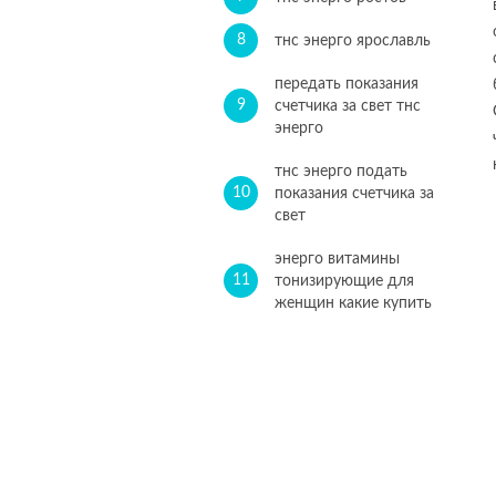
8
тнс энерго ярославль
передать показания
9
счетчика за свет тнс
энерго
тнс энерго подать
10
показания счетчика за
свет
энерго витамины
11
тонизирующие для
женщин какие купить