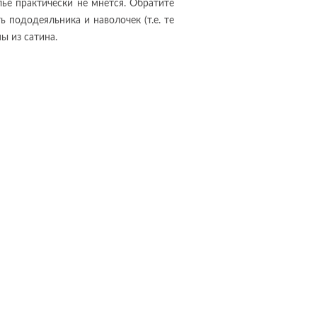
лье практически не мнется. Обратите
ь пододеяльника и наволочек (т.е. те
ы из сатина.