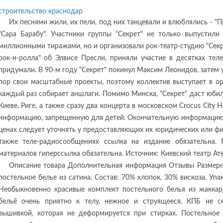
строительство краснодар
Их песнями жили, их пели, под них танцевали и влюблялись - "П
"Сара Барабу". Участники группы "Секрет" не только выпустили
миллионными тиражами, но и организовали рок-театр-студию "Секре
рок-н-ролла" об Элвисе Пресли, приняли участие в десятках тел
придумали. В 90-м году "Секрет" покинул Максим Леонидов, затем 
пор свои масштабные проекты, поэтому коллектив выступает в ор
каждый раз собирает аншлаги. Помимо Минска, "Секрет" даст юбил
Киеве, Риге, а также сразу два концерта в московском Crocus City 
информацию, запрещенную для детей. Окончательную информацию о
ценах следует уточнять у предоставляющих их юридических или физ
также теле-радиосообщениях ссылка на издание обязательна. 
материалов гиперссылка обязательна. Источник: Киевский театр Ат
Описание товара Дополнительная информация Отзывы Размерн
постельное белье из сатина. Состав: 70% хлопок, 30% вискоза. Упа
Необыкновенно красивые комплект постельного белья из жаккар
бельё очень приятно к телу, нежное и струящееся. КПБ не с
вышивкой, которая не деформируется при стирках. Постельное б