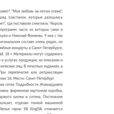
ривет", "Моя любовь на пятом этаже",
 ряд пластинок, которые разошлись
т", где поставили спектакль "Король
епрограмм, часть из которых сами и
ушел и Николай Фоменко. У них с тех
игинальном составе очень редко, но
ейные концерты в Санкт-Петербурге,
Hall. 18 + Материалы могут содержать
 услугах, продукции, их описании и
ических лиц. В печатных изданиях, а
При перепечатке или ретрансляции
елье 16; Место: Санкт-Петербург
ая сетка Подробности Жаккардовое
ковка: фирменная картонная коробка.
дового шелка и сатина. Постельное
кользит, отделан тонкой машинной
елье серии SB KingSilk отличается