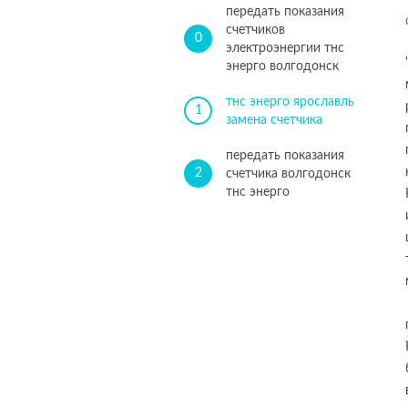
передать показания
счетчиков
0
электроэнергии тнс
энерго волгодонск
тнс энерго ярославль
1
замена счетчика
передать показания
2
счетчика волгодонск
тнс энерго