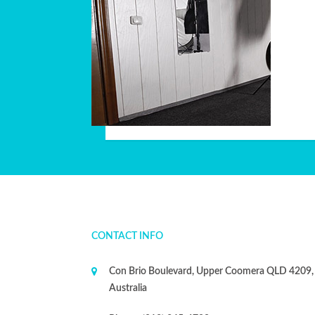
CONTACT INFO
Con Brio Boulevard, Upper Coomera QLD 4209,
Australia
Phone:
(012) 345-6789
Mail:
tickets&tours@info.com
ТЕГИ
купить бензиновый генератор энерго