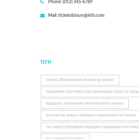
показания счетчика электроэнергии тула тнс энер
передать показания счетчика волга энерго
ростов тнс энерго передать показания счетчиков
тнс энерго боровичи передать показания счетчика
тнс энерго ярославль
пермь энерго передать показания счетчика
схема электрического счетчика
тнс энерго после установки счетчика сделало
перерасчет
ульяновск энерго показание счетчика