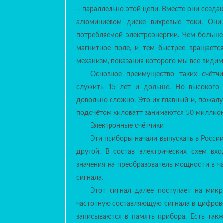
Эти приборы начали выпускать в России
другой. В состав электрических схем вх
значения на преобразователь мощности в ч
сигнала.
Этот сигнал далее поступает на мик
частотную составляющую сигнала в цифрово
записываются в память прибора. Есть так
ридер на флэш-память, а также передавать 
Достоинства электронных счётчиков с
малые размеры и вес;
возможность подсчёта по нескольким тариф
высокая точность измерений;
с таким прибором вряд ли удастся украсть 
Электросчётчики бытовые электронные и
них есть два существенных недостатка. 
эксплуатации, который ещё не проверен
показывает, что такие «расходомеры» всё ж