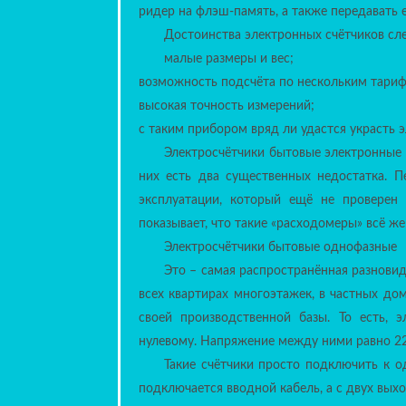
Электросчётчики бытовые однофазные
Это – самая распространённая разновид
всех квартирах многоэтажек, в частных дом
своей производственной базы. То есть, 
нулевому. Напряжение между ними равно 22
Такие счётчики просто подключить к 
подключается вводной кабель, а с двух вых
Электросчётчики трёхфазные
Требуются там, где подводится трёхпр
делается в производственных помещениях,
трёхфазной сети. Счётчики для трёх фаз та
Принцип действия индукционных одинак
сказать и об электронных. Подключают
(непосредственного) подключения к фаз
включения — 5, 10, 20, 30, 50, 100А.
Выпускаются также модели, которы
трансформаторы. Такие счётчики используют