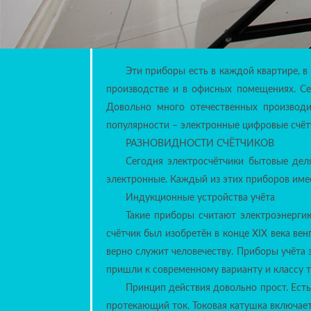
Индукционные устройства учёта
Такие приборы считают электроэнерги
счётчик был изобретён в конце XIX века вен
верно служит человечеству. Приборы учёта 
пришли к современному варианту и классу т
Принцип действия довольно прост. Есть
протекающий ток. Токовая катушка включает
– параллельно этой цепи. Вместе они созда
алюминиевом диске вихревые токи. Они
потребляемой электроэнергии. Чем больш
магнитное поле, и тем быстрее вращается
механизм, показания которого мы все видим
Основное преимущество таких счётч
служить 15 лет и дольше. Но высокого 
довольно сложно. Это их главный и, пожалу
подсчётом киловатт занимаются 50 миллион
Электронные счётчики